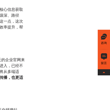
核心信息获取
级深、路径
这一点，这次
效率提升，帮
咨询
天的企业官网来
留言
进入，已经不
将从多端适
传播，也更适
以自研建站