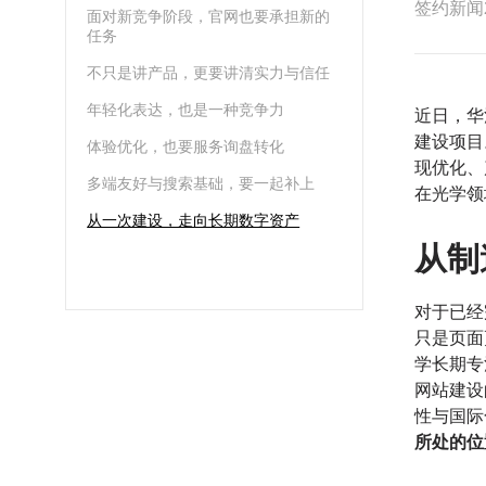
签约新闻
面对新竞争阶段，官网也要承担新的
任务
不只是讲产品，更要讲清实力与信任
年轻化表达，也是一种竞争力
近日，华
建设项目
体验优化，也要服务询盘转化
现优化、
多端友好与搜索基础，要一起补上
在光学领
从一次建设，走向长期数字资产
从制
对于已经
只是页面
学长期专
网站建设
性与国际
所处的位