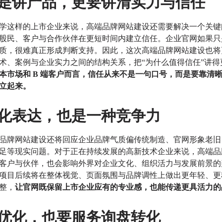
是讲产品，更要讲清实力与信任
学这样的上市企业来说，高端品牌网站建设还需要解决一个关键
股民、客户与合作伙伴在更短时间内建立信任。企业官网如果只
质，很难真正形成判断支持。因此，这次高端品牌网站建设也将
术、案例与企业实力之间的结构关系，把“为什么值得信任”讲得
本市场和 B 端客户而言，信任从来不是一句口号，而是要靠清
立起来。
化表达，也是一种竞争力
品牌网站建设还将回应企业品牌气质偏传统制造、官网形象老旧
足等现实问题。对于正在持续发展的高新技术企业来说，高端品
客户与伙伴，也会影响外界对企业文化、组织活力与发展前景的
项目后续将在整体视觉、页面氛围与品牌调性上做出更年轻、更
整，
让官网既保留上市企业应有的专业感，也能传递更具活力的
优化，也要服务询盘转化