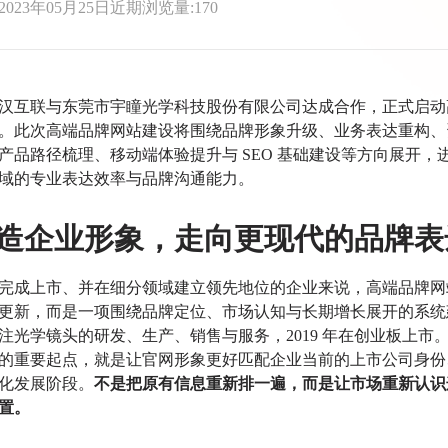
2023年05月25日
近期浏览量:170
汉互联与东莞市宇瞳光学科技股份有限公司达成合作，正式启动
。此次高端品牌网站建设将围绕品牌形象升级、业务表达重构、
产品路径梳理、移动端体验提升与 SEO 基础建设等方向展开，
域的专业表达效率与品牌沟通能力。
造企业形象，走向更现代的品牌表
完成上市、并在细分领域建立领先地位的企业来说，高端品牌网
更新，而是一项围绕品牌定位、市场认知与长期增长展开的系统
注光学镜头的研发、生产、销售与服务，2019 年在创业板上市
的重要起点，就是让官网形象更好匹配企业当前的上市公司身份
化发展阶段。
不是把原有信息重新排一遍，而是让市场重新认识
置。