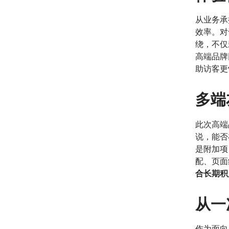
从业务承
效率。对
绕，不仅
高端品牌
助访客更
多端
此次高端
说，能否
是附加项
配、页面
合长期积
从一
作为面向