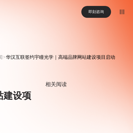
即刻咨询
闻
华汉互联签约宇瞳光学｜高端品牌网站建设项目启动
>
相关阅读
站建设项