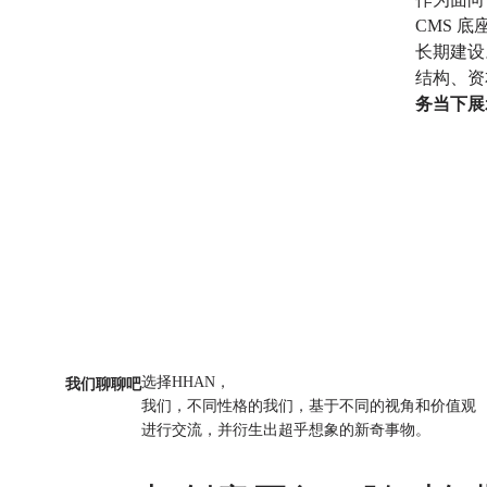
CMS 
长期建设
结构、资
务当下展
选择HHAN，
我们聊聊吧
我们，不同性格的我们，基于不同的视角和价值观
进行交流，并衍生出超乎想象的新奇事物。