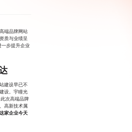
高端品牌网站
资质与业绩呈
进一步提升企业
达
站建设早已不
建设。宇瞳光
。此次高端品牌
、高新技术属
这家企业今天