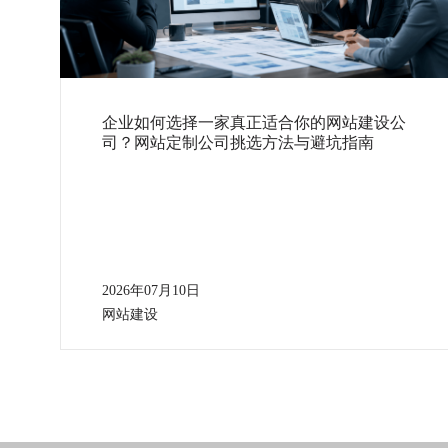
企业如何选择一家真正适合你的网站建设公
司？网站定制公司挑选方法与避坑指南
2026年07月10日
网站建设