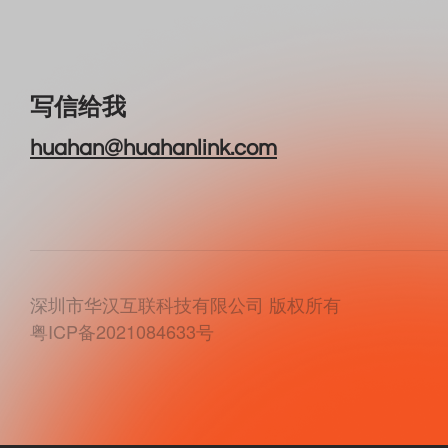
写信给我
huahan@huahanlink.com
深圳市华汉互联科技有限公司 版权所有
粤ICP备2021084633号