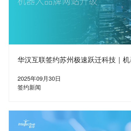
华汉互联签约苏州极速跃迁科技｜机
项目正式启动
2025年09月30日
签约新闻