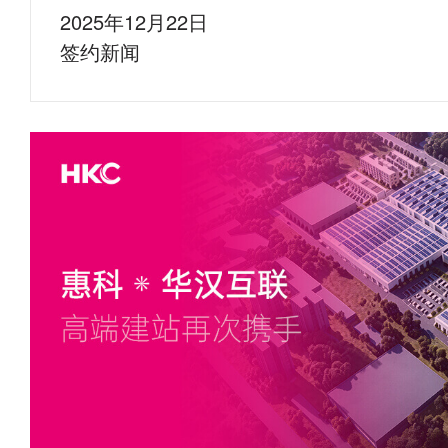
2025年12月22日
签约新闻