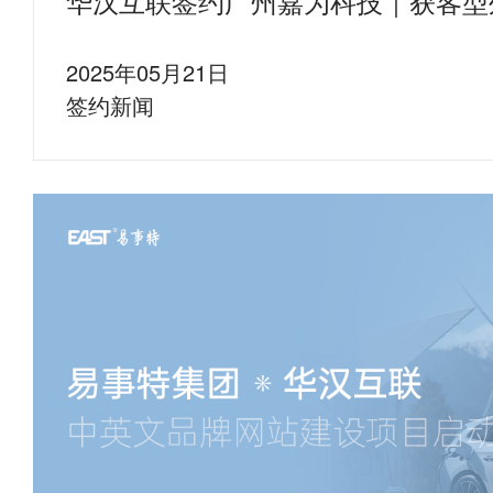
华汉互联签约广州嘉为科技｜获客型
2025年05月21日
签约新闻