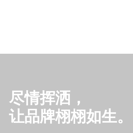
尽情挥洒，
让品牌栩栩如生。