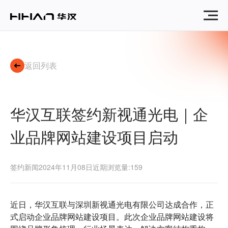
华
汉
互
联
签
约
返回列表
新
视
通
光
华汉互联签约新视通光电｜企
电
｜
业品牌网站建设项目启动
企
业
品
牌
签约新闻
2024年11月08日
近期浏览量:159
网
站
建
近日，华汉互联与深圳新视通光电有限公司达成合作，正
设
式启动企业品牌网站建设项目。此次企业品牌网站建设将
项