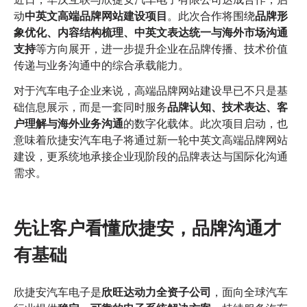
英
动
中英文高端品牌网站建设项目
。此次合作将围绕
品牌形
文
象优化、内容结构梳理、中英文表达统一与海外市场沟通
高
端
支持
等方向展开，进一步提升企业在品牌传播、技术价值
品
传递与业务沟通中的综合承载能力。
牌
网
对于汽车电子企业来说，高端品牌网站建设早已不只是基
站
础信息展示，而是一套同时服务
品牌认知、技术表达、客
建
户理解与海外业务沟通
的数字化载体。此次项目启动，也
设
意味着欣捷安汽车电子将通过新一轮中英文高端品牌网站
启
建设，更系统地承接企业现阶段的品牌表达与国际化沟通
动
需求。
先让客户看懂欣捷安，品牌沟通才
有基础
欣捷安汽车电子是
欣旺达动力全资子公司
，面向全球汽车