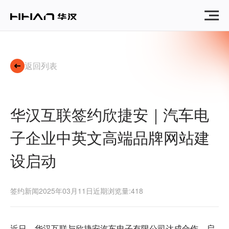
华
汉
互
联
签
约
返回列表
欣
捷
安
汽
华汉互联签约欣捷安｜汽车电
车
电
子企业中英文高端品牌网站建
子
｜
设启动
汽
车
电
子
签约新闻
2025年03月11日
近期浏览量:418
企
业
中
近日，华汉互联与欣捷安汽车电子有限公司达成合作，启