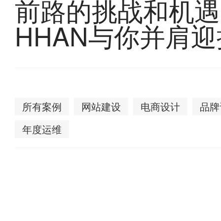
前路的挑战和机遇
有
余，
HHAN与你并肩
面
对
各
行
各
业,
前
所有案例
网站建设
电商设计
品牌
路
的
年度运维
挑
战
和
机
遇,HHAN
与
你