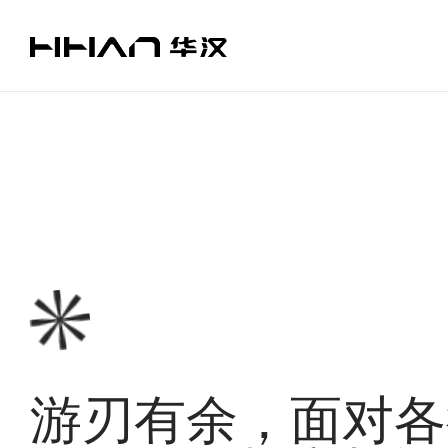
游刃有余，面对各
游
刃