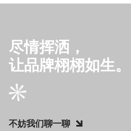
并
肩
迎
接。
尽情挥洒，
让品牌栩栩如生。
不妨我们聊一聊