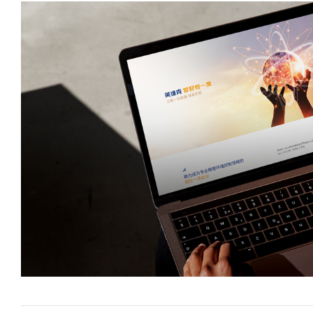
并
肩
迎
接。