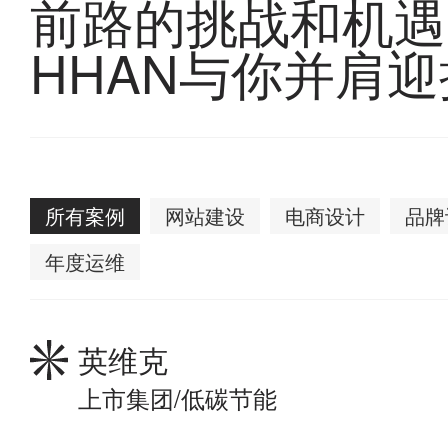
前路的挑战和机遇
有
余，
HHAN与你并肩
面
对
各
行
各
业,
前
所有案例
网站建设
电商设计
品牌
路
的
年度运维
挑
战
和
英维克
机
遇,HHAN
上市集团/低碳节能
与
你