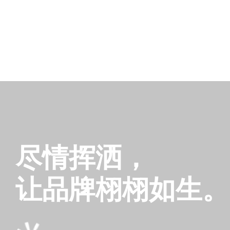
尽情挥洒，
让品牌栩栩如生。