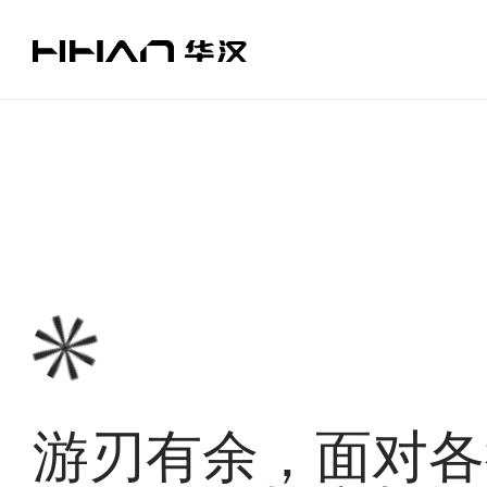
游刃有余，面对各
游
刃