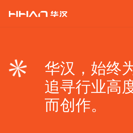
华
汉，
始
终
为
追
寻
行
华汉，始终
业
高
度
追寻行业高
和
商
而创作。
业
价
值
而
创