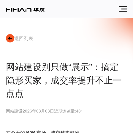
网
站
建
设
别
只
返回列表
好
看：
面
向
网站建设别只做“展示”：搞定
B2B
决
隐形买家，成交率提升不止一
策
圈，
点点
助
力
成
交
网站建设
2026年03月03日
近期浏览量:431
与
内
部
在今天的 B2B 市场，成交越来越难。