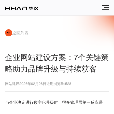
企
业
级
网
站
建
返回列表
设
最
佳
实
企业网站建设方案：7个关键策
践：
构
略助力品牌升级与持续获客
建
可
持
续
网站建设
2026年02月28日
近期浏览量:528
增
长
的
当企业决定进行数字化升级时，很多管理层第一反应是
数
——
字