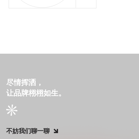
尽情挥洒，
让品牌栩栩如生。
不妨我们聊一聊