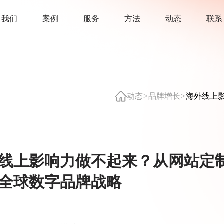
我
们
案
例
服
务
方
法
动
态
联
系
动态
品牌增长
海外线上
>
>
线上影响力做不起来？从网站定
全球数字品牌战略