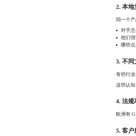
2. 
同一个产
对手怎
他们强
哪些点
3. 
有些行业
这些认知
4. 法
欧洲有 G
5. 客