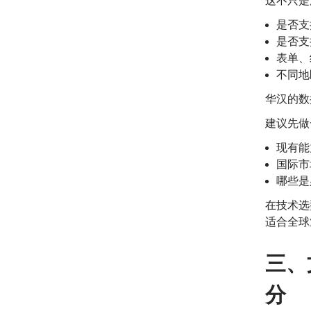
这不只是
是否支
是否支
表单、
不同地
华汉的数
建议先做
现有能
国际市
哪些是
在技术选
适合全球
三、
分