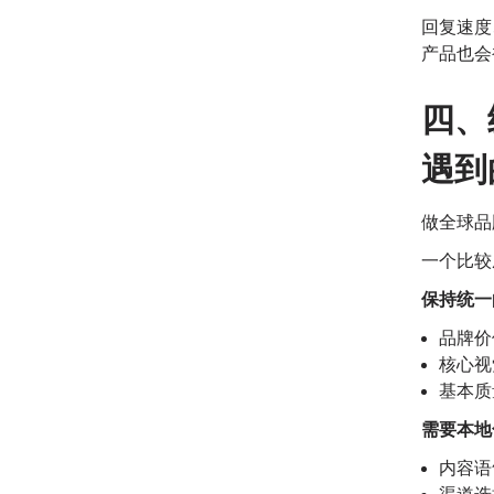
回复速度
产品也会
四、
遇到
做全球品
一个比较
保持统一
品牌价
核心视
基本质
需要本地
内容语