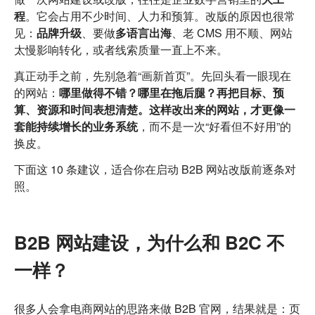
才
程
。它会占用不少时间、人力和预算。改版的原因也很常
能
有
见：
品牌升级
、要做
多语言出海
、老 CMS 用不顺、网站
询
太慢影响转化，或者线索质量一直上不来。
盘
真正动手之前，先别急着“画新首页”。先回头看一眼现在
的网站：
哪里做得不错？哪里在拖后腿？再把目标、预
算、资源和时间表想清楚。这样改出来的网站，才更像一
套能持续增长的业务系统
，而不是一次“好看但不好用”的
换皮。
下面这 10 条建议，适合你在启动 B2B 网站改版前逐条对
照。
B2B 网站建设，为什么和 B2C 不
一样？
很多人会拿电商网站的思路来做 B2B 官网，结果就是：页