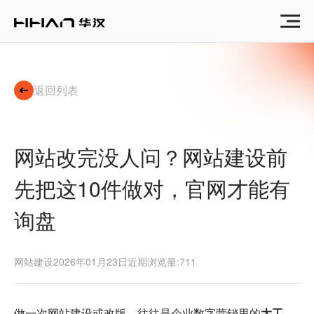
网
站
改
完
没
人
返回列表
问？
网
站
建
网站改完没人问？网站建设前
设
前
先把这10件做对，官网才能有
先
把
询盘
这
10
件
做
网站建设
2026年01月23日
近期浏览量:711
对，
官
网
做一次网站建设或改版，往往是企业数字营销里的
大工