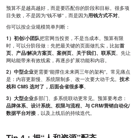
预算不是越高越好，而是要匹配你的阶段和目标。很多项
目失败，不是因为“钱不够”，而是因为
用钱方式不对
。
你可以按企业规模简单判断：
1）初创/小团队
把官网当投资，不是当成本。预算有限
时，可以分阶段做：先把最关键的页面做扎实，比如
首
页、产品/解决方案页、案例页、关于我们、联系页
。先让
网站能带来有效线索，再逐步扩展功能和内容。
2）中型企业
更需要“能撑住未来两三年的架构”。常见痛点
是：内容更新慢、系统限制多、改一次要大动干戈。
技术
栈和 CMS 选对了，后面会省很多事
。
3）大型企业
多部门、多系统联动更常见。预算要考虑：
品牌体系、设计系统、权限与流程、与 CRM/营销自动化/
数据平台对接
，以及上线后的持续迭代。
Tip 4：把“人和资源”配齐