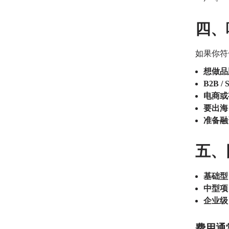
四、
如果你符
想做品
B2B / 
电商或
要出海
准备融
五、
基础型：
中型项目
企业级：
费用通