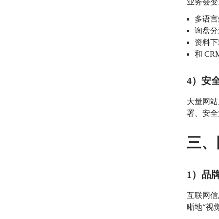
业务会变
多语言
询盘分
资料下
和 C
4）安
大量网站
署、安全
三、
1）品
互联网信
晰地“视