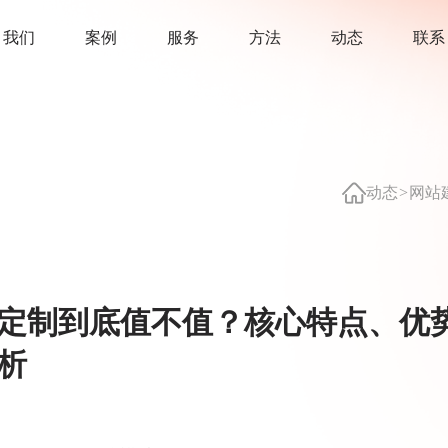
我
们
案
例
服
务
方
法
动
态
联
系
动态
网站
>
定制到底值不值？核心特点、优
析