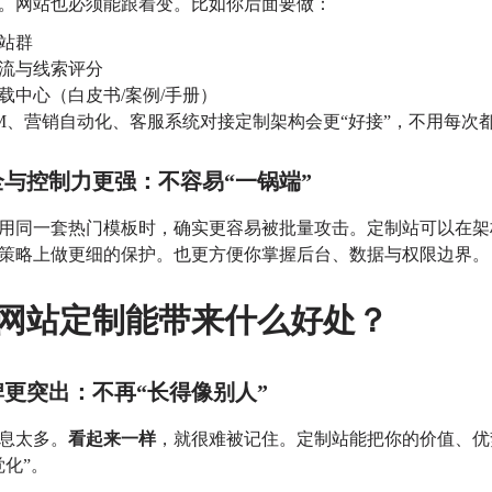
。网站也必须能跟着变。
比如你后面要做：
站群
流与线索评分
载中心（白皮书/案例/手册）
RM、营销自动化、客服系统对接
定制架构会更“好接”，不用每次
全与控制力更强：不容易“一锅端”
用同一套热门模板时，确实更容易被批量攻击。
定制站可以在架
策略上做更细的保护。
也更方便你掌握后台、数据与权限边界。
网站定制能带来什么好处？
牌更突出：不再“长得像别人”
息太多。
看起来一样
，就很难被记住。
定制站能把你的价值、优
觉化”。