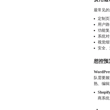
最常见的
定制页
用户路
功能复
系统对
视觉细
安全、
想控预
WordPre
队需要频
熟、编辑
Shopi
商系统