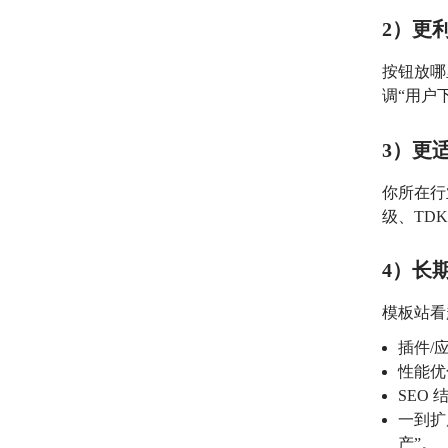
2）更
按钮放哪
调“用户
3）更
你所在行
级、TD
4）长
模板站看
插件/
性能优
SEO 
一到扩
产”。