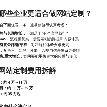
哪些企业更适合做网站定制？
合下面任意一条，通常就值得认真考虑：
牌与长期增长
，不满足于“有个官网就行”
SaaS
：流程更复杂，需要清晰的路径和内容体系
有复杂筛选/结算
：对功能和体验要求更高
：多语言、站群、性能、合规与信任体系更关键
资/重大增长
：官网要能承接更大的传播与转化
网站定制费用拆解
约 4 万～11 万
：约 11 万～35 万
约 35 万起
常由什么决定？