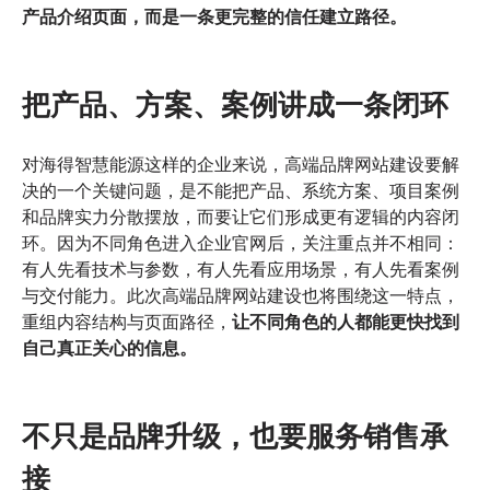
产品介绍页面，而是一条更完整的信任建立路径。
把产品、方案、案例讲成一条闭环
对海得智慧能源这样的企业来说，高端品牌网站建设要解
决的一个关键问题，是不能把产品、系统方案、项目案例
和品牌实力分散摆放，而要让它们形成更有逻辑的内容闭
环。因为不同角色进入企业官网后，关注重点并不相同：
有人先看技术与参数，有人先看应用场景，有人先看案例
与交付能力。此次高端品牌网站建设也将围绕这一特点，
重组内容结构与页面路径，
让不同角色的人都能更快找到
自己真正关心的信息。
不只是品牌升级，也要服务销售承
接