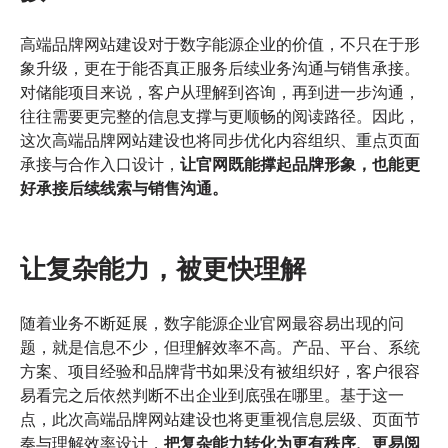
高端品牌网站建设对于数字能源企业的价值，不只在于形
象升级，更在于能否真正服务后续业务沟通与销售承接。
对储能项目来说，客户从理解到咨询，再到进一步沟通，
往往需要更完整的信息支撑与更顺畅的阅读路径。因此，
这次高端品牌网站建设也将同步优化内容组织、重点页面
承接与合作入口设计，
让官网既能撑起品牌形象，也能更
好承接后续线索与销售沟通。
让复杂能力，被更快理解
随着业务不断延展，数字能源企业官网最容易出现的问
题，就是信息不少，但理解效率不高。产品、平台、系统
方案、项目经验和品牌背书如果没有被组织好，客户很容
易看完之后依然判断不出企业到底强在哪里。基于这一
点，此次高端品牌网站建设也将更重视信息层级、页面节
奏与理解效率设计，
把复杂能力转化为更有秩序、更易阅