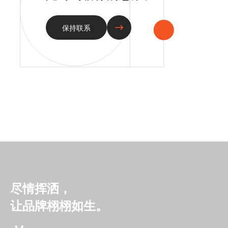
保持联系
尽情挥洒，
让品牌栩栩如生。