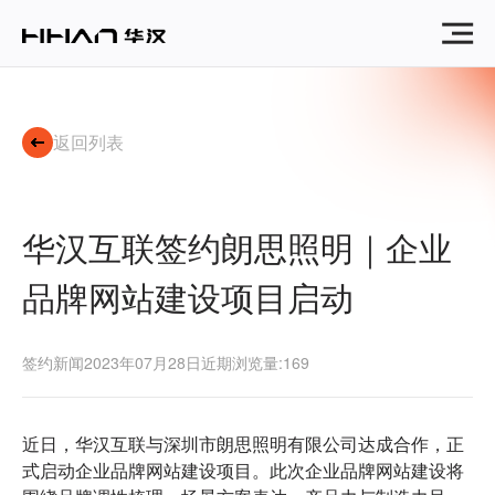
华
汉
互
联
签
约
返回列表
朗
思
照
明
华汉互联签约朗思照明｜企业
｜
企
品牌网站建设项目启动
业
品
牌
网
签约新闻
2023年07月28日
近期浏览量:169
站
建
设
近日，华汉互联与深圳市朗思照明有限公司达成合作，正
项
式启动企业品牌网站建设项目。此次企业品牌网站建设将
目