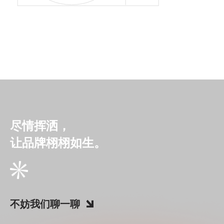
尽情挥洒，
让品牌栩栩如生。
不妨我们聊一聊