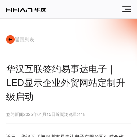
华
汉
互
联
签
约
返回列表
易
事
达
电
华汉互联签约易事达电子｜
子
｜
LED显示企业外贸网站定制升
LED
显
级启动
示
企
业
外
签约新闻
2025年01月15日
近期浏览量:418
贸
网
站
近日，华汉互联与深圳市易事达电子有限公司达成合作，